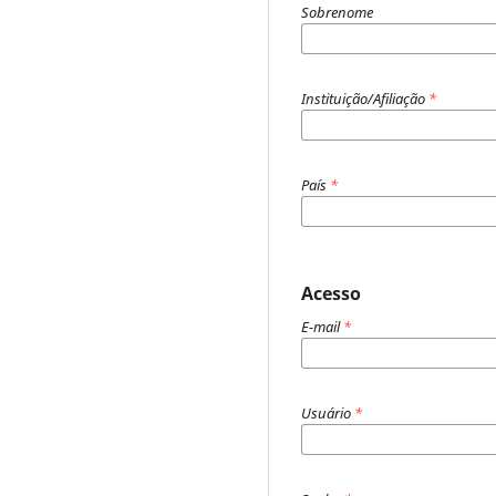
Sobrenome
Instituição/Afiliação
*
País
*
Acesso
E-mail
*
Usuário
*