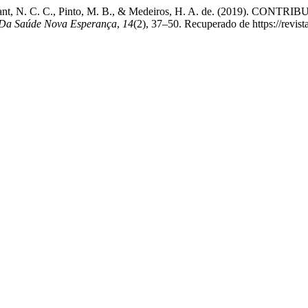
., Brito Sant, N. C. C., Pinto, M. B., & Medeiros, H. A. de. (2
 Da Saúde Nova Esperança
,
14
(2), 37–50. Recuperado de https://revist