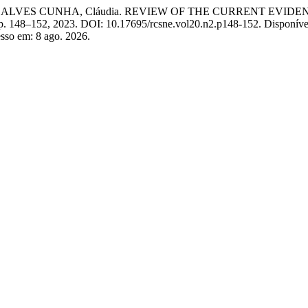
NÇALVES CUNHA, Cláudia. REVIEW OF THE CURRENT EVI
2, p. 148–152, 2023. DOI: 10.17695/rcsne.vol20.n2.p148-152. Disponíve
esso em: 8 ago. 2026.