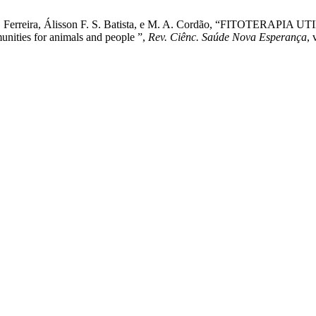
. D. G. N. Ferreira, Álisson F. S. Batista, e M. A. Cordão, “F
ities for animals and people ”,
Rev. Ciênc. Saúde Nova Esperança
, 