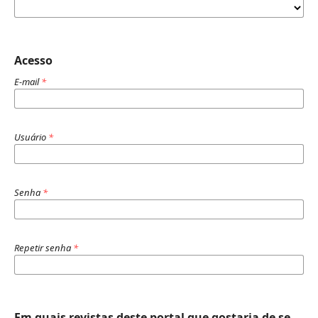
Acesso
E-mail
*
Usuário
*
Senha
*
Repetir senha
*
Em quais revistas deste portal que gostaria de se