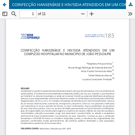
COINFECÇÃO HANSENÍASE E HIV/SIDA ATENDIDOS EM UM COMPLEXO HOSPITALAR NO MUNICÍPIO DE JOÃO PESSOA/PB