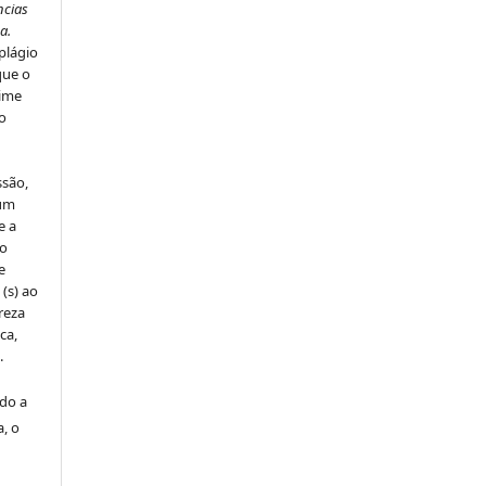
ncias
a.
plágio
que o
rime
do
ssão,
um
e a
to
e
 (s) ao
reza
ca,
.
ado a
a, o