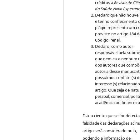
créditos à
Revista de Ciê
da Saúde Nova Esperanç
Declaro que não houve 
e tenho conhecimento 
plágio representa um c
previsto no artigo 184 
Código Penal.
Declaro, como autor
responsável pela submi
que nem eu e nenhum 
dos autores que compõ
autoria desse manuscri
possuímos conflito (s) d
interesse (s) relacionado
artigo. Que seja de natu
pessoal, comercial, políti
acadêmica ou financeira
Estou ciente que se for detect
falsidade das declarações acim
artigo será considerado nulo,
podendo a informação de