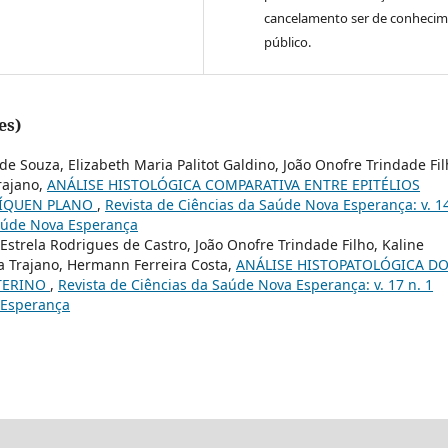
cancelamento ser de conheci
público.
es)
de Souza, Elizabeth Maria Palitot Galdino, João Onofre Trindade Fil
rajano,
ANÁLISE HISTOLÓGICA COMPARATIVA ENTRE EPITÉLIOS
LÍQUEN PLANO
,
Revista de Ciências da Saúde Nova Esperança: v. 14
 Saúde Nova Esperança
a Estrela Rodrigues de Castro, João Onofre Trindade Filho, Kaline
a Trajano, Hermann Ferreira Costa,
ANÁLISE HISTOPATOLÓGICA D
TERINO
,
Revista de Ciências da Saúde Nova Esperança: v. 17 n. 1
a Esperança