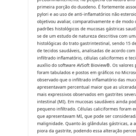
primeira porção do duodeno. É fortemente assoc
pylori e ao uso de anti-inflamatórios não esteroi
objetivou avaliar, comparativamente e de modo q
padrões histológicos de mucosas gástricas saudá
se de um estudo de natureza descritiva com um
histológicas do trato gastrintestinal, sendo 15 d
de tecidos saudáveis, analisadas de acordo com
infiltrado inflamatório, células caliciformes e te
auxílio do software AVSoft Bioview®. Os valores
foram tabulados e postos em gráficos no Microsof
observado que o infiltrado inflamatório das muc
apresentavam percentual maior que as ulcerada
mais expressivos observados em gastrites seve
intestinal (MI). Em mucosas saudáveis ainda p
pequeno infiltrado. Células caliciformes foram
que apresentavam MI, que pode ser considerad
malignidade. Quanto às glândulas gástricas, a at
piora da gastrite, podendo essa alteração perc