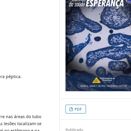
era péptica.
PDF
rre nas áreas do tubo
s lesões localizam-se
Publicado
al no estômago e na