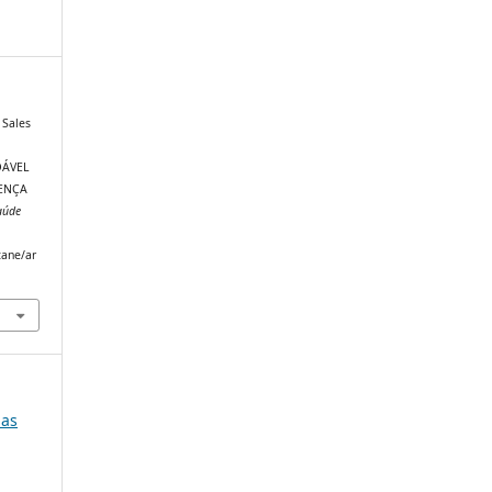
 Sales
DÁVEL
ENÇA
aúde
tane/ar
ias