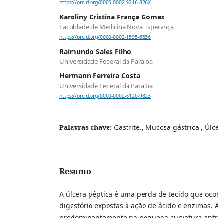
https://orcid.org/0000-0002-9216-826X
Karoliny Cristina França Gomes
Faculdade de Medicina Nova Esperança
https://orcid.org/0000-0002-1595-6836
Raimundo Sales Filho
Universidade Federal da Paraíba
Hermann Ferreira Costa
Universidade Federal da Paraíba
https://orcid.org/0000-0002-6120-9823
Palavras-chave:
Gastrite., Mucosa gástrica., Úlc
Resumo
A úlcera péptica é uma perda de tecido que oco
digestório expostas à ação de ácido e enzimas. A
predominantemente na pequena curvatura antr