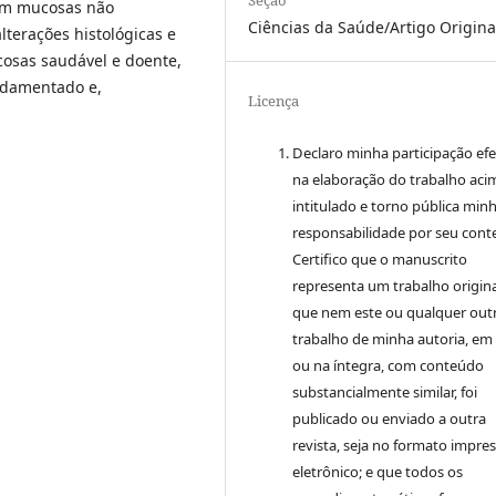
Seção
 em mucosas não
Ciências da Saúde/Artigo Origina
alterações histológicas e
cosas saudável e doente,
ndamentado e,
Licença
Declaro minha participação efe
na elaboração do trabalho aci
intitulado e torno pública min
responsabilidade por seu cont
Certifico que o manuscrito
representa um trabalho origina
que nem este ou qualquer out
trabalho de minha autoria, em
ou na íntegra, com conteúdo
substancialmente similar, foi
publicado ou enviado a outra
revista, seja no formato impre
eletrônico; e que todos os