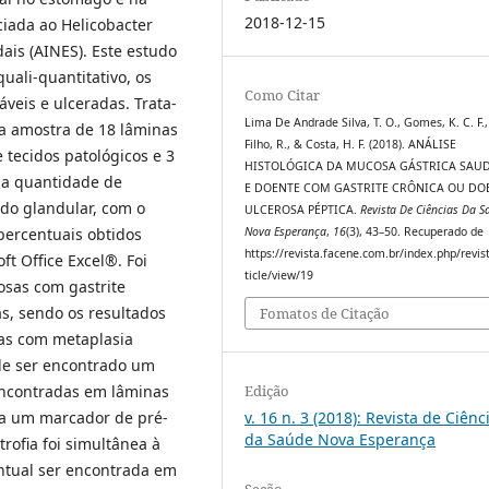
2018-12-15
iada ao Helicobacter
dais (AINES). Este estudo
uali-quantitativo, os
Como Citar
veis e ulceradas. Trata-
Lima De Andrade Silva, T. O., Gomes, K. C. F.,
a amostra de 18 lâminas
Filho, R., & Costa, H. F. (2018). ANÁLISE
e tecidos patológicos e 3
HISTOLÓGICA DA MUCOSA GÁSTRICA SAU
 a quantidade de
E DOENTE COM GASTRITE CRÔNICA OU DO
cido glandular, com o
ULCEROSA PÉPTICA.
Revista De Ciências Da S
Nova Esperança
,
16
(3), 43–50. Recuperado de
 percentuais obtidos
https://revista.facene.com.br/index.php/revis
t Office Excel®. Foi
ticle/view/19
osas com gastrite
s, sendo os resultados
Fomatos de Citação
ras com metaplasia
ode ser encontrado um
Edição
 encontradas em lâminas
v. 16 n. 3 (2018): Revista de Ciênc
a um marcador de pré-
da Saúde Nova Esperança
rofia foi simultânea à
entual ser encontrada em