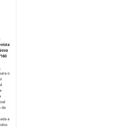
e
vista
 Nova
7160
,
para o
do
rá
a
a
cial
o de
u
tada a
vidos