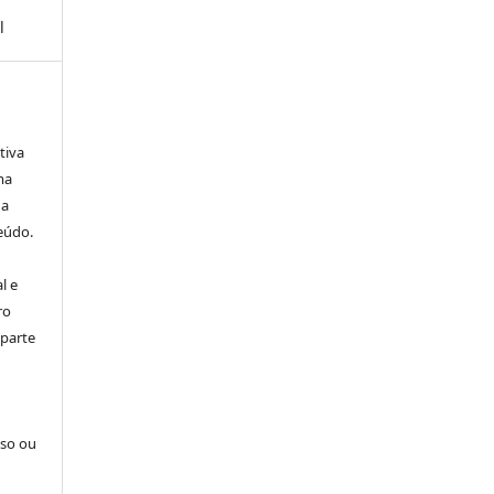
l
tiva
ma
ha
eúdo.
l e
ro
 parte
sso ou