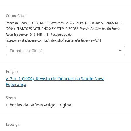
Como Citar
Ponce de Leon, C. G. R. M., R. Cavalcanti, A. O., Souza, J. S., & dos S. Souza, M. B.
(2004). PLANTÕES NOTURNOS: EXISTEM RISCOS?.
Revista De Ciências Da Saúde
Nova Esperança
,
2
(1), 105–113. Recuperado de
https://revista.facene.com.br/index.php/revistane/article/view/241
Fomatos de Citação
Edição
v. 2 n. 1 (2004): Revista de Ciências da Saúde Nova
Esperança
Seção
Ciências da Saúde/Artigo Original
Licença