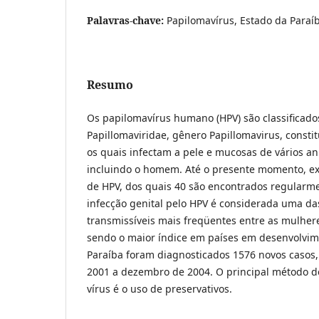
Palavras-chave:
Papilomavírus, Estado da Paraí
Resumo
Os papilomavírus humano (HPV) são classificados
Papillomaviridae, gênero Papillomavirus, consti
os quais infectam a pele e mucosas de vários an
incluindo o homem. Até o presente momento, exi
de HPV, dos quais 40 são encontrados regularmen
infecção genital pelo HPV é considerada uma d
transmissíveis mais freqüentes entre as mulhere
sendo o maior índice em países em desenvolvim
Paraíba foram diagnosticados 1576 novos casos,
2001 a dezembro de 2004. O principal método d
vírus é o uso de preservativos.