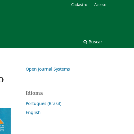
Cadastro
Acesso
Buscar
Open Journal Systems
O
Idioma
Português (Brasil)
English