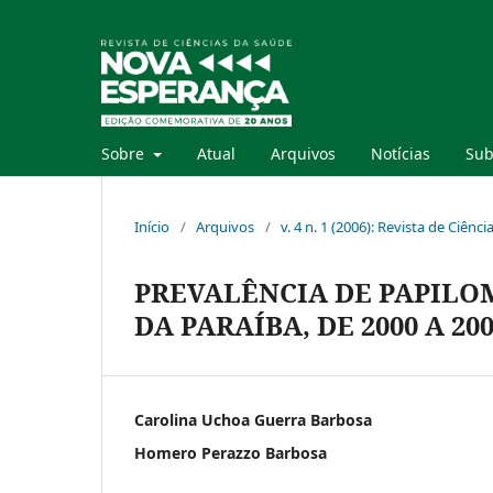
Sobre
Atual
Arquivos
Notícias
Sub
Início
/
Arquivos
/
v. 4 n. 1 (2006): Revista de Ciê
PREVALÊNCIA DE PAPILO
DA PARAÍBA, DE 2000 A 20
Carolina Uchoa Guerra Barbosa
Homero Perazzo Barbosa