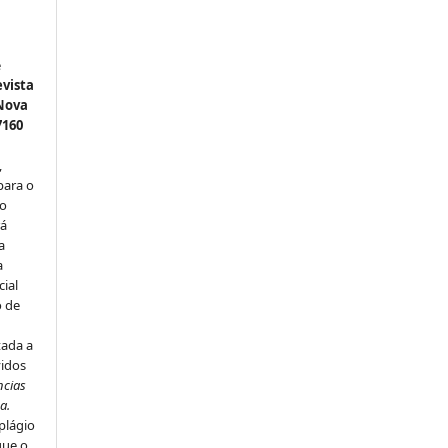
e
vista
 Nova
7160
,
para o
do
rá
a
a
cial
o de
u
tada a
vidos
ncias
a.
plágio
que o