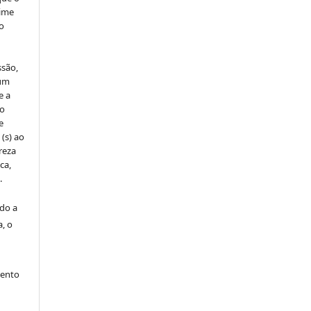
rime
do
ssão,
um
e a
to
e
 (s) ao
reza
ca,
.
ado a
a, o
mento