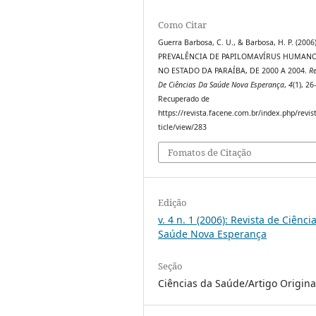
Como Citar
Guerra Barbosa, C. U., & Barbosa, H. P. (2006)
PREVALÊNCIA DE PAPILOMAVÍRUS HUMANO 
NO ESTADO DA PARAÍBA, DE 2000 A 2004.
Re
De Ciências Da Saúde Nova Esperança
,
4
(1), 26
Recuperado de
https://revista.facene.com.br/index.php/revis
ticle/view/283
Fomatos de Citação
Edição
v. 4 n. 1 (2006): Revista de Ciênci
Saúde Nova Esperança
Seção
Ciências da Saúde/Artigo Origina