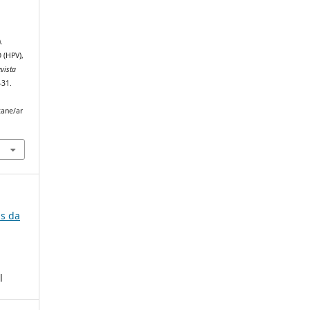
.
(HPV),
vista
–31.
tane/ar
as da
l