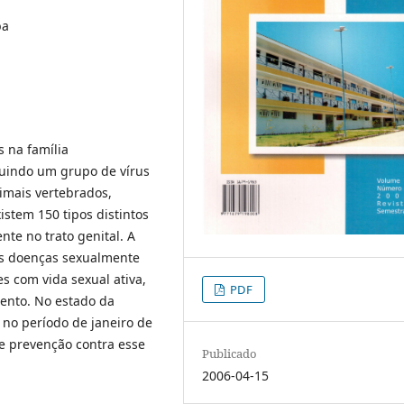
ba
 na família
tuindo um grupo de vírus
imais vertebrados,
stem 150 tipos distintos
te no trato genital. A
as doenças sexualmente
s com vida sexual ativa,
PDF
ento. No estado da
 no período de janeiro de
e prevenção contra esse
Publicado
2006-04-15