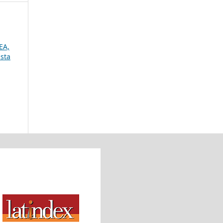
EA,
ista