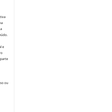
tiva
ma
ha
eúdo.
l e
ro
 parte
sso ou