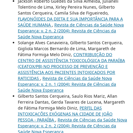
Jackson Roberto Guedes da Silva Almeida, Julianeli
Tolentino de Lima, Xirley Pereira Nunes, Gilberto
Santos Cerqueira, Camila Silva de Figueiredo,
FLAVONÓIDES DA DIETA E SUA IMPORTÂNCIA PARA A
SAÚDE HUMANA
,
Revista de Ciências da Saúde Nova
Esperança: v. 2 n. 2 (2004): Revista de Ciências da
Saúde Nova Esperança
Solange Alves Canavieira, Gilberto Santos Cerqueira,
Gigliola Marcos Bernardo de Lima, Margareth de
Fátima Formiga Melo Diniz,
CONTRIBUIÇÃO DO
CENTRO DE ASSISTÊNCIA TOXICOLÓGICA DA PARAÍBA
(CEATOX/PB) NO PROCESSO DE PREVENÇÃO E
ASSISTÊNCIA AOS PACIENTES INTOXICADOS POR
RATICIDAS
,
Revista de Ciências da Saúde Nova
Esperança: v. 2 n. 1 (2004): Revista de Ciências da
Saúde Nova Esperança
Gilberto Santos Cerqueira, Saulo Rios Mariz, Allan
Ferreira Dantas, Gerda Tavares de Lucena, Margareth
de Fátima Formiga Melo Diniz,
PERFIL DAS
INTOXICAÇÕES EXÓGENAS NA CIDADE DE JOÃO
PESSOA - PARAÍBA
,
Revista de Ciências da Saúde Nova
Esperança: v. 2 n. 2 (2004): Revista de Ciências da
Saúde Nova Esperança