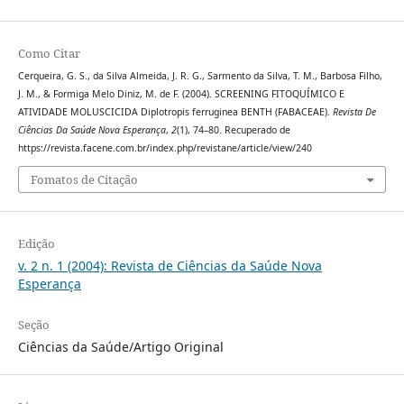
Como Citar
Cerqueira, G. S., da Silva Almeida, J. R. G., Sarmento da Silva, T. M., Barbosa Filho,
J. M., & Formiga Melo Diniz, M. de F. (2004). SCREENING FITOQUÍMICO E
ATIVIDADE MOLUSCICIDA Diplotropis ferruginea BENTH (FABACEAE).
Revista De
Ciências Da Saúde Nova Esperança
,
2
(1), 74–80. Recuperado de
https://revista.facene.com.br/index.php/revistane/article/view/240
Fomatos de Citação
Edição
v. 2 n. 1 (2004): Revista de Ciências da Saúde Nova
Esperança
Seção
Ciências da Saúde/Artigo Original