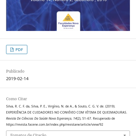
PDF
Publicado
2019-02-14
Como Citar
Silva, R. C. F. da, Silva, P. E., Virgínio, N. de A., & Souto, C. G. V. de. (2019).
EXPERIÊNCIA DE CUIDADORES NO CONVÍVIO COM VÍTIMA DE QUEIMADURAS.
Revista De Ciências Da Saúde Nova Esperança
,
14
(2), 51–67. Recuperado de
https://revista.facene.com.br/index.php/revistane/article/view/92
Fomatos de Citação