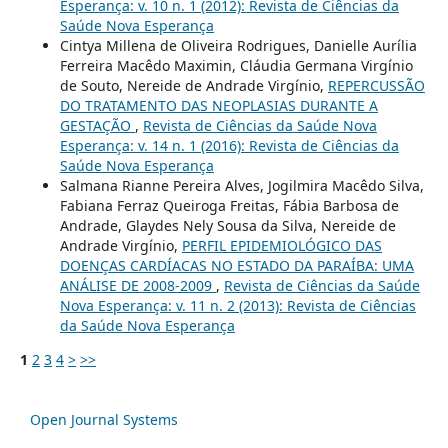
Esperança: v. 10 n. 1 (2012): Revista de Ciências da
Saúde Nova Esperança
Cintya Millena de Oliveira Rodrigues, Danielle Aurília
Ferreira Macêdo Maximin, Cláudia Germana Virgínio
de Souto, Nereide de Andrade Virgínio,
REPERCUSSÃO
DO TRATAMENTO DAS NEOPLASIAS DURANTE A
GESTAÇÃO
,
Revista de Ciências da Saúde Nova
Esperança: v. 14 n. 1 (2016): Revista de Ciências da
Saúde Nova Esperança
Salmana Rianne Pereira Alves, Jogilmira Macêdo Silva,
Fabiana Ferraz Queiroga Freitas, Fábia Barbosa de
Andrade, Glaydes Nely Sousa da Silva, Nereide de
Andrade Virgínio,
PERFIL EPIDEMIOLÓGICO DAS
DOENÇAS CARDÍACAS NO ESTADO DA PARAÍBA: UMA
ANÁLISE DE 2008-2009
,
Revista de Ciências da Saúde
Nova Esperança: v. 11 n. 2 (2013): Revista de Ciências
da Saúde Nova Esperança
1
2
3
4
>
>>
Open Journal Systems