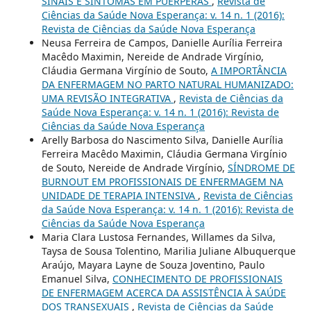
SINAIS E SINTOMAS EM PUÉRPERAS
,
Revista de
Ciências da Saúde Nova Esperança: v. 14 n. 1 (2016):
Revista de Ciências da Saúde Nova Esperança
Neusa Ferreira de Campos, Danielle Aurília Ferreira
Macêdo Maximin, Nereide de Andrade Virgínio,
Cláudia Germana Virgínio de Souto,
A IMPORTÂNCIA
DA ENFERMAGEM NO PARTO NATURAL HUMANIZADO:
UMA REVISÃO INTEGRATIVA
,
Revista de Ciências da
Saúde Nova Esperança: v. 14 n. 1 (2016): Revista de
Ciências da Saúde Nova Esperança
Arelly Barbosa do Nascimento Silva, Danielle Aurília
Ferreira Macêdo Maximin, Cláudia Germana Virgínio
de Souto, Nereide de Andrade Virgínio,
SÍNDROME DE
BURNOUT EM PROFISSIONAIS DE ENFERMAGEM NA
UNIDADE DE TERAPIA INTENSIVA
,
Revista de Ciências
da Saúde Nova Esperança: v. 14 n. 1 (2016): Revista de
Ciências da Saúde Nova Esperança
Maria Clara Lustosa Fernandes, Willames da Silva,
Taysa de Sousa Tolentino, Marilia Juliane Albuquerque
Araújo, Mayara Layne de Souza Joventino, Paulo
Emanuel Silva,
CONHECIMENTO DE PROFISSIONAIS
DE ENFERMAGEM ACERCA DA ASSISTÊNCIA À SAÚDE
DOS TRANSEXUAIS
,
Revista de Ciências da Saúde