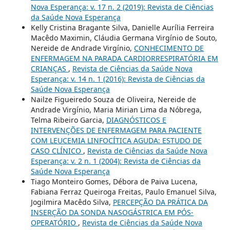
Nova Esperança: v. 17 n. 2 (2019): Revista de Ciências
da Saúde Nova Esperança
Kelly Cristina Bragante Silva, Danielle Aurília Ferreira
Macêdo Maximin, Cláudia Germana Virgínio de Souto,
Nereide de Andrade Virgínio,
CONHECIMENTO DE
ENFERMAGEM NA PARADA CARDIORRESPIRATÓRIA EM
CRIANÇAS
,
Revista de Ciências da Saúde Nova
Esperança: v. 14 n. 1 (2016): Revista de Ciências da
Saúde Nova Esperança
Nailze Figueiredo Souza de Oliveira, Nereide de
Andrade Virgínio, Maria Mirian Lima da Nóbrega,
Telma Ribeiro Garcia,
DIAGNÓSTICOS E
INTERVENÇÕES DE ENFERMAGEM PARA PACIENTE
COM LEUCEMIA LINFOCÍTICA AGUDA: ESTUDO DE
CASO CLÍNICO
,
Revista de Ciências da Saúde Nova
Esperança: v. 2 n. 1 (2004): Revista de Ciências da
Saúde Nova Esperança
Tiago Monteiro Gomes, Débora de Paiva Lucena,
Fabiana Ferraz Queiroga Freitas, Paulo Emanuel Silva,
Jogilmira Macêdo Silva,
PERCEPÇÃO DA PRÁTICA DA
INSERÇÃO DA SONDA NASOGÁSTRICA EM PÓS-
OPERATÓRIO
,
Revista de Ciências da Saúde Nova