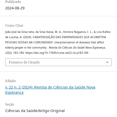
Publicado
2024-08-29
Como Citar
João José da Silva neto, da Silva Viana, M. A., Ferreira Nogueira, I. L., & Lira Rufino
de Lucena, A. (2024). CARATERIZAÇÃO DAS ENFERMIDADES QUE ACOMETEM
PESSOAS IDOSAS NA COMUNIDADE: characterization of diseases that affect
elderly people in the community .
Revista De Ciências Da Saúde Nova Esperança
,
22
(2), 183–189. https://doi.org/10.17695/rcsne.vol22.n2.p183-189
Fomatos de Citação
Edição
v. 22 n. 2 (2024): Revista de Ciências da Saúde Nova
Esperança
Seção
Ciências da Saúde/Artigo Original