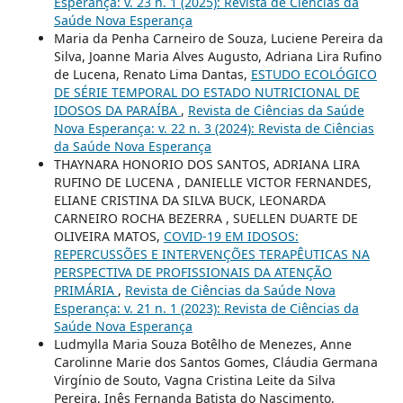
Esperança: v. 23 n. 1 (2025): Revista de Ciências da
Saúde Nova Esperança
Maria da Penha Carneiro de Souza, Luciene Pereira da
Silva, Joanne Maria Alves Augusto, Adriana Lira Rufino
de Lucena, Renato Lima Dantas,
ESTUDO ECOLÓGICO
DE SÉRIE TEMPORAL DO ESTADO NUTRICIONAL DE
IDOSOS DA PARAÍBA
,
Revista de Ciências da Saúde
Nova Esperança: v. 22 n. 3 (2024): Revista de Ciências
da Saúde Nova Esperança
THAYNARA HONORIO DOS SANTOS, ADRIANA LIRA
RUFINO DE LUCENA , DANIELLE VICTOR FERNANDES,
ELIANE CRISTINA DA SILVA BUCK, LEONARDA
CARNEIRO ROCHA BEZERRA , SUELLEN DUARTE DE
OLIVEIRA MATOS,
COVID-19 EM IDOSOS:
REPERCUSSÕES E INTERVENÇÕES TERAPÊUTICAS NA
PERSPECTIVA DE PROFISSIONAIS DA ATENÇÃO
PRIMÁRIA
,
Revista de Ciências da Saúde Nova
Esperança: v. 21 n. 1 (2023): Revista de Ciências da
Saúde Nova Esperança
Ludmylla Maria Souza Botêlho de Menezes, Anne
Carolinne Marie dos Santos Gomes, Cláudia Germana
Virgínio de Souto, Vagna Cristina Leite da Silva
Pereira, Inês Fernanda Batista do Nascimento,