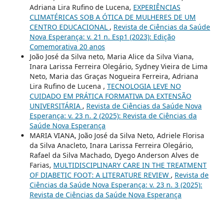
Adriana Lira Rufino de Lucena,
EXPERIÊNCIAS
CLIMATÉRICAS SOB A ÓTICA DE MULHERES DE UM
CENTRO EDUCACIONAL
,
Revista de Ciências da Saúde
Nova Esperança: v. 21 n. Esp1 (2023): Edição
Comemorativa 20 anos
João José da Silva neto, Maria Alice da Silva Viana,
Inara Larissa Ferreira Olegário, Sydney Vieira de Lima
Neto, Maria das Graças Nogueira Ferreira, Adriana
Lira Rufino de Lucena ,
TECNOLOGIA LEVE NO
CUIDADO EM PRÁTICA FORMATIVA DA EXTENSÃO
UNIVERSITÁRIA
,
Revista de Ciências da Saúde Nova
Esperança: v. 23 n. 2 (2025): Revista de Ciências da
Saúde Nova Esperança
MARIA VIANA, João José da Silva Neto, Adriele Florisa
da Silva Anacleto, Inara Larissa Ferreira Olegário,
Rafael da Silva Machado, Dyego Anderson Alves de
Farias,
MULTIDISCIPLINARY CARE IN THE TREATMENT
OF DIABETIC FOOT: A LITERATURE REVIEW
,
Revista de
Ciências da Saúde Nova Esperança: v. 23 n. 3 (2025):
Revista de Ciências da Saúde Nova Esperança