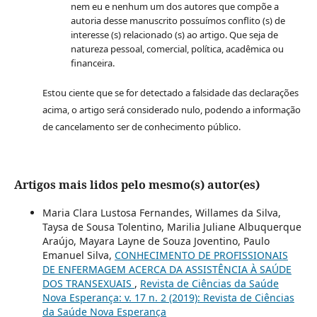
nem eu e nenhum um dos autores que compõe a
autoria desse manuscrito possuímos conflito (s) de
interesse (s) relacionado (s) ao artigo. Que seja de
natureza pessoal, comercial, política, acadêmica ou
financeira.
Estou ciente que se for detectado a falsidade das declarações
acima, o artigo será considerado nulo, podendo a informação
de cancelamento ser de conhecimento público.
Artigos mais lidos pelo mesmo(s) autor(es)
Maria Clara Lustosa Fernandes, Willames da Silva,
Taysa de Sousa Tolentino, Marilia Juliane Albuquerque
Araújo, Mayara Layne de Souza Joventino, Paulo
Emanuel Silva,
CONHECIMENTO DE PROFISSIONAIS
DE ENFERMAGEM ACERCA DA ASSISTÊNCIA À SAÚDE
DOS TRANSEXUAIS
,
Revista de Ciências da Saúde
Nova Esperança: v. 17 n. 2 (2019): Revista de Ciências
da Saúde Nova Esperança