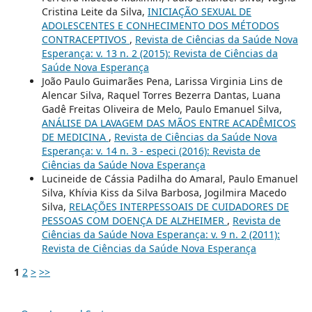
Cristina Leite da Silva,
INICIAÇÃO SEXUAL DE
ADOLESCENTES E CONHECIMENTO DOS MÉTODOS
CONTRACEPTIVOS
,
Revista de Ciências da Saúde Nova
Esperança: v. 13 n. 2 (2015): Revista de Ciências da
Saúde Nova Esperança
João Paulo Guimarães Pena, Larissa Virginia Lins de
Alencar Silva, Raquel Torres Bezerra Dantas, Luana
Gadê Freitas Oliveira de Melo, Paulo Emanuel Silva,
ANÁLISE DA LAVAGEM DAS MÃOS ENTRE ACADÊMICOS
DE MEDICINA
,
Revista de Ciências da Saúde Nova
Esperança: v. 14 n. 3 - especi (2016): Revista de
Ciências da Saúde Nova Esperança
Lucineide de Cássia Padilha do Amaral, Paulo Emanuel
Silva, Khívia Kiss da Silva Barbosa, Jogilmira Macedo
Silva,
RELAÇÕES INTERPESSOAIS DE CUIDADORES DE
PESSOAS COM DOENÇA DE ALZHEIMER
,
Revista de
Ciências da Saúde Nova Esperança: v. 9 n. 2 (2011):
Revista de Ciências da Saúde Nova Esperança
1
2
>
>>