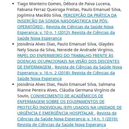
Tiago Monteiro Gomes, Débora de Paiva Lucena,
Fabiana Ferraz Queiroga Freitas, Paulo Emanuel Silva,
Jogilmira Macêdo Silva,
PERCEPÇÃO DA PRÁTICA DA
INSERÇÃO DA SONDA NASOGÁSTRICA EM PÓS-
OPERATÓRIO
,
Revista de Ciências da Saúde Nova
Esperança: v. 10 n. 1 (2012): Revista de Ciências da
Saúde Nova Esperança
Josivânia Alves Dias, Paulo Emanuel Silva, Glaydes
Nely Sousa da Silva, Nereide de Andrade Virgínio,
PAPEL DO ENFERMEIRO DO TRABALHO FRENTE ÀS
DOENÇAS OCUPACIONAIS NA VISÃO DOS DISCENTES
DE ENFERMAGEM
,
Revista de Ciências da Saúde Nova
Esperança: v. 16 n. 2 (2018): Revista de Ciências da
Saúde Nova Esperança
Josivânia Alves Dias, Paulo Emanuel Silva, Salmana
Rianne Pereira Alves, Cláudia Germana Virgínio de
Souto,
CONHECIMENTO DE ACADÊMICOS DE
ENFERMAGEM SOBRE OS EQUIPAMENTOS DE
PROTEÇÃO INDIVIDUAL (EPI) USADOS NA UNIDADE DE
URGÊNCIA E EMERGÊNCIA HOSPITALAR
,
Revista de
Ciências da Saúde Nova Esperança: v. 14 n. 1 (2016):
Revista de Ciências da Saúde Nova Esperança