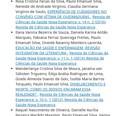
Rosa Cristina Farias da Silva, Paulo Emanuel Silva,
Nereide de Andrade Virgínio, Claudia Germana
Virgínio de Souto,
EXPERIÊNCIA DE CUIDADORES NO
CONVÍVIO COM VÍTIMA DE QUEIMADURAS
,
Revista de
Ciências da Saúde Nova Esperança: v. 14 n. 2 (2016):
Revista de Ciências da Saúde Nova Esperança
Ilana Vanina Bezerra de Souza, Daniela Karina Antão
Marques, Fabiana Ferraz Queiroga Freitas, Paulo
Emanuel Silva, Oneide Raianny Monteiro Lacerda,
EDUCAÇÃO EM SAÚDE E ENFERMAGEM: REVISÃO
INTEGRATIVA DA LITERATURA
,
Revista de Ciências da
Saúde Nova Esperança: v. 11 n. 1 (2013): Revista de
Ciências da Saúde Nova Esperança
Wanderlanya Cristina Silva de Moura, Janaína von
Söhsten Trigueiro, Édija Anália Rodrigues de Lima,
Gisele Almeida Soares de Gois, Isolda Maria Barros
Torquato, Paulo Emanuel Silva,
ENVELHECIMENTO E
MORTE: COMO OS IDOSOS ENCARAM ESSA
REALIDADE?
,
Revista de Ciências da Saúde Nova
Esperança: v. 10 n. 1 (2012): Revista de Ciências da
Saúde Nova Esperança
Raquel Nascimento de Oliveira, Danielle Aurília
Ferreira Macêdo Maximin, Paulo Emanuel Silva, Vagna