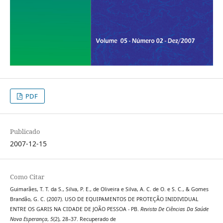
PDF
Publicado
2007-12-15
Como Citar
Guimarães, T. T. da S., Silva, P. E., de Oliveira e Silva, A. C. de O. e S. C., & Gomes
Brandão, G. C. (2007). USO DE EQUIPAMENTOS DE PROTEÇÃO INIDIVIDUAL
ENTRE OS GARIS NA CIDADE DE JOÃO PESSOA - PB.
Revista De Ciências Da Saúde
Nova Esperança
,
5
(2), 28–37. Recuperado de