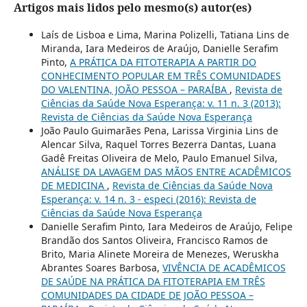
Artigos mais lidos pelo mesmo(s) autor(es)
Laís de Lisboa e Lima, Marina Polizelli, Tatiana Lins de
Miranda, Iara Medeiros de Araújo, Danielle Serafim
Pinto,
A PRÁTICA DA FITOTERAPIA A PARTIR DO
CONHECIMENTO POPULAR EM TRÊS COMUNIDADES
DO VALENTINA, JOÃO PESSOA – PARAÍBA
,
Revista de
Ciências da Saúde Nova Esperança: v. 11 n. 3 (2013):
Revista de Ciências da Saúde Nova Esperança
João Paulo Guimarães Pena, Larissa Virginia Lins de
Alencar Silva, Raquel Torres Bezerra Dantas, Luana
Gadê Freitas Oliveira de Melo, Paulo Emanuel Silva,
ANÁLISE DA LAVAGEM DAS MÃOS ENTRE ACADÊMICOS
DE MEDICINA
,
Revista de Ciências da Saúde Nova
Esperança: v. 14 n. 3 - especi (2016): Revista de
Ciências da Saúde Nova Esperança
Danielle Serafim Pinto, Iara Medeiros de Araújo, Felipe
Brandão dos Santos Oliveira, Francisco Ramos de
Brito, Maria Alinete Moreira de Menezes, Weruskha
Abrantes Soares Barbosa,
VIVÊNCIA DE ACADÊMICOS
DE SAÚDE NA PRÁTICA DA FITOTERAPIA EM TRÊS
COMUNIDADES DA CIDADE DE JOÃO PESSOA –