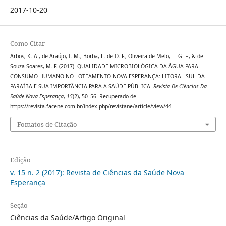
2017-10-20
Como Citar
Arbos, K. A., de Araújo, I. M., Borba, L. de O. F., Oliveira de Melo, L. G. F., & de
Souza Soares, M. F. (2017). QUALIDADE MICROBIOLÓGICA DA ÁGUA PARA
CONSUMO HUMANO NO LOTEAMENTO NOVA ESPERANÇA: LITORAL SUL DA
PARAÍBA E SUA IMPORTÂNCIA PARA A SAÚDE PÚBLICA.
Revista De Ciências Da
Saúde Nova Esperança
,
15
(2), 50–56. Recuperado de
https://revista.facene.com.br/index.php/revistane/article/view/44
Fomatos de Citação
Edição
v. 15 n. 2 (2017): Revista de Ciências da Saúde Nova
Esperança
Seção
Ciências da Saúde/Artigo Original