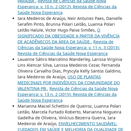
PARAÍBA
,
Revista de Ciências da Saúde Nova
Esperança: v. 10 n. 2 (2012): Revista de Ciências da
Saúde Nova Esperança
Iara Medeiros de Araújo, Neir Antunes Paes, Danielle
Serafim Pinto, Brunna Polari Leitão, Luanna Polari
Leitão Halule, Victor Hugo Paiva Simões,
O
SIGNIFICADO DA OBESIDADE A PARTIR DA VIVÊNCIA
DE ACADÊMICOS DA ÁREA DA SAÚDE
,
Revista de
Ciências da Saúde Nova Esperança: v. 11 n. 3 (2013):
Revista de Ciências da Saúde Nova Esperança
Lauanne Sátiro Marcelino Wanderley, Larissa Virginia
Lins Alencar Silva, Larissa Medeiros Cezar, Fernanda
Oliveira Carvalho Dias, Pryscyla Kelly Santos Galdino,
Iara Medeiros de Araújo,
USO DE PLANTAS
MEDICINAIS POR INDIVÍDUOS DA COMUNIDADE DO
VALENTINA-PB
,
Revista de Ciências da Saúde Nova
Esperança: v. 13 n. 2 (2015): Revista de Ciências da
Saúde Nova Esperança
Marianna Maciel Schettini de Queiroz, Luanna Polari
Leitão, Marcela Furtado Roberto, Marianna Nogueira
Gadelha de Oliveira, Vinícius Bezerra Guerra, Iara
Medeiros de Araújo,
ENVELHECIMENTO SAUDÁVEL:
CUIDADOS EM SAÚDE E MELHORIA DA QUALIDADE DE