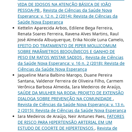
VIDA DE IDOSOS NA ATENÇÃO BÁSICA DE JOÃO
PESSOA-PB
,
Revista de Ciências da Saúde Nova
Esperança: v. 12 n. 2 (2014): Revista de Ciências da
Saúde Nova Esperança
Kettelin Aparecida Arbos, Edilene Bega Ferreira,
Renata Soares Ferreira, Ravena Alves Martins, Raul
José Almeida Albuquerque, Erika Nicole Luna Camelo,
EFEITO DO TRATAMENTO DE PIPER MOLLICOMUM
SOBRE PARÂMETROS BIOQUÍMICOS E GANHO DE
PESO EM RATOS WISTAR SADIOS
,
Revista de Ciências
da Saúde Nova Esperança: v. 16 n. 2 (2018): Revista de
Ciências da Saúde Nova Esperança
Jaqueline Maria Balbino Maropo, Duane Pereira
Santana, Valdenor Ferreira de Oliveira Filho, Carmem
Verônica Barbosa Almeida, Iara Medeiros de Araújo,
SAÚDE DA MULHER NA RODA: PROJETO DE EXTENSÃO
DIALOGA SOBRE PREVENÇÃO NA COMUNIDADE
,
Revista de Ciências da Saúde Nova Esperança: v. 13 n.
2 (2015): Revista de Ciências da Saúde Nova Esperança
Iara Medeiros de Araújo, Neir Antunes Paes,
FATORES
DE RISCO PARA HIPERTENSÃO ARTERIAL EM UM
ESTUDO DE COORTE DE HIPERTENSOS
,
Revista de