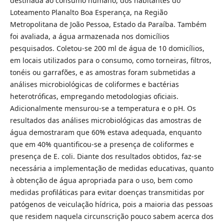
destinada ao consumo humano, dos habitantes do
Loteamento Planalto Boa Esperança, na Região
Metropolitana de João Pessoa, Estado da Paraíba. Também
foi avaliada, a água armazenada nos domicílios
pesquisados. Coletou-se 200 ml de água de 10 domicílios,
em locais utilizados para o consumo, como torneiras, filtros,
tonéis ou garrafões, e as amostras foram submetidas a
análises microbiológicas de coliformes e bactérias
heterotróficas, empregando metodologias oficiais.
Adicionalmente mensurou-se a temperatura e o pH. Os
resultados das análises microbiológicas das amostras de
água demostraram que 60% estava adequada, enquanto
que em 40% quantificou-se a presença de coliformes e
presença de E. coli. Diante dos resultados obtidos, faz-se
necessária a implementação de medidas educativas, quanto
à obtenção de água apropriada para o uso, bem como
medidas profiláticas para evitar doenças transmitidas por
patógenos de veiculação hídrica, pois a maioria das pessoas
que residem naquela circunscrição pouco sabem acerca dos