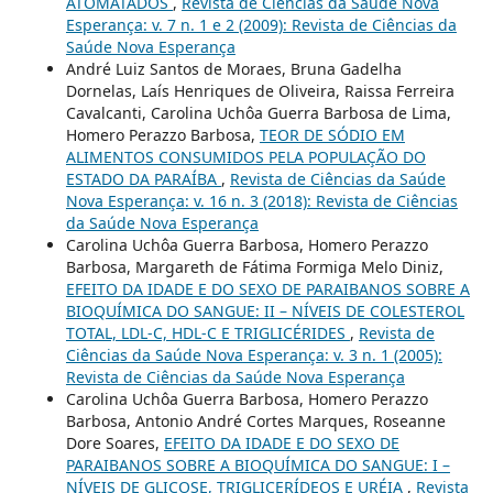
ATOMATADOS
,
Revista de Ciências da Saúde Nova
Esperança: v. 7 n. 1 e 2 (2009): Revista de Ciências da
Saúde Nova Esperança
André Luiz Santos de Moraes, Bruna Gadelha
Dornelas, Laís Henriques de Oliveira, Raissa Ferreira
Cavalcanti, Carolina Uchôa Guerra Barbosa de Lima,
Homero Perazzo Barbosa,
TEOR DE SÓDIO EM
ALIMENTOS CONSUMIDOS PELA POPULAÇÃO DO
ESTADO DA PARAÍBA
,
Revista de Ciências da Saúde
Nova Esperança: v. 16 n. 3 (2018): Revista de Ciências
da Saúde Nova Esperança
Carolina Uchôa Guerra Barbosa, Homero Perazzo
Barbosa, Margareth de Fátima Formiga Melo Diniz,
EFEITO DA IDADE E DO SEXO DE PARAIBANOS SOBRE A
BIOQUÍMICA DO SANGUE: II – NÍVEIS DE COLESTEROL
TOTAL, LDL-C, HDL-C E TRIGLICÉRIDES
,
Revista de
Ciências da Saúde Nova Esperança: v. 3 n. 1 (2005):
Revista de Ciências da Saúde Nova Esperança
Carolina Uchôa Guerra Barbosa, Homero Perazzo
Barbosa, Antonio André Cortes Marques, Roseanne
Dore Soares,
EFEITO DA IDADE E DO SEXO DE
PARAIBANOS SOBRE A BIOQUÍMICA DO SANGUE: I –
NÍVEIS DE GLICOSE, TRIGLICERÍDEOS E URÉIA
,
Revista