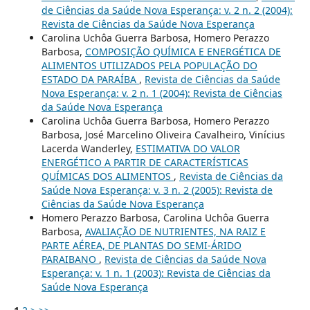
de Ciências da Saúde Nova Esperança: v. 2 n. 2 (2004):
Revista de Ciências da Saúde Nova Esperança
Carolina Uchôa Guerra Barbosa, Homero Perazzo
Barbosa,
COMPOSIÇÃO QUÍMICA E ENERGÉTICA DE
ALIMENTOS UTILIZADOS PELA POPULAÇÃO DO
ESTADO DA PARAÍBA
,
Revista de Ciências da Saúde
Nova Esperança: v. 2 n. 1 (2004): Revista de Ciências
da Saúde Nova Esperança
Carolina Uchôa Guerra Barbosa, Homero Perazzo
Barbosa, José Marcelino Oliveira Cavalheiro, Vinícius
Lacerda Wanderley,
ESTIMATIVA DO VALOR
ENERGÉTICO A PARTIR DE CARACTERÍSTICAS
QUÍMICAS DOS ALIMENTOS
,
Revista de Ciências da
Saúde Nova Esperança: v. 3 n. 2 (2005): Revista de
Ciências da Saúde Nova Esperança
Homero Perazzo Barbosa, Carolina Uchôa Guerra
Barbosa,
AVALIAÇÃO DE NUTRIENTES, NA RAIZ E
PARTE AÉREA, DE PLANTAS DO SEMI-ÁRIDO
PARAIBANO
,
Revista de Ciências da Saúde Nova
Esperança: v. 1 n. 1 (2003): Revista de Ciências da
Saúde Nova Esperança