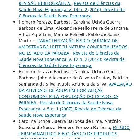
REVISÃO BIBLIOGRÁFICA
,
Revista de Ciências da
Saúde Nova Esperança: v. 14 n. 2 (2016): Revista de
Ciências da Saúde Nova Esperança
Homero Perazzo Barbosa, Carolina Uchôa Guerra
Barbosa de Lima, Alexandre Mello Freire de Santana,
Athos Agra Lins, Marina Polizelli, Pablo de Sousa
Martins,
CARACTERIZAÇÃO FÍSICO-QUÍMICA DE
AMOSTRAS DE LEITE IN NATURA COMERCIALIZADOS
NO ESTADO DA PARAÍBA
,
Revista de Ciências da
Saúde Nova Esperança: v. 12 n. 2 (2014): Revista de
Ciências da Saúde Nova Esperança
Homero Perazzo Barbosa, Carolina Uchôa Guerra
Barbosa, John Allexandre de Oliveira Freitas, Patrícia
Samanda da Silva, Núbia Anuncia da Silva,
AVALIAÇÃO
DA ATIVIDADE DE ÁGUA EM HORTALIÇAS
CONSUMIDAS PELA POPULAÇÃO DO ESTADO DA
PARAÍBA
,
Revista de Ciências da Saúde Nova
Esperança: v. 5 n. 1 (2007): Revista de Ciências da
Saúde Nova Esperança
Carolina Uchoa Guerra Barbosa de Lima, Antônio
Gouveia de Souza, Homero Perazzo Barbosa,
ESTUDO
TERMOANALÍTICO E BIOLÓGICO DE PRODUTOS