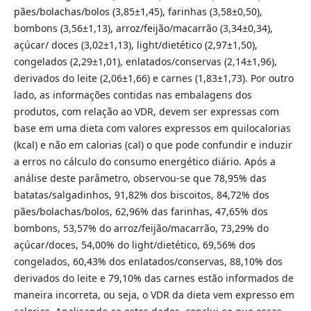
pães/bolachas/bolos (3,85±1,45), farinhas (3,58±0,50),
bombons (3,56±1,13), arroz/feijão/macarrão (3,34±0,34),
açúcar/ doces (3,02±1,13), light/dietético (2,97±1,50),
congelados (2,29±1,01), enlatados/conservas (2,14±1,96),
derivados do leite (2,06±1,66) e carnes (1,83±1,73). Por outro
lado, as informações contidas nas embalagens dos
produtos, com relação ao VDR, devem ser expressas com
base em uma dieta com valores expressos em quilocalorias
(kcal) e não em calorias (cal) o que pode confundir e induzir
a erros no cálculo do consumo energético diário. Após a
análise deste parâmetro, observou-se que 78,95% das
batatas/salgadinhos, 91,82% dos biscoitos, 84,72% dos
pães/bolachas/bolos, 62,96% das farinhas, 47,65% dos
bombons, 53,57% do arroz/feijão/macarrão, 73,29% do
açúcar/doces, 54,00% do light/dietético, 69,56% dos
congelados, 60,43% dos enlatados/conservas, 88,10% dos
derivados do leite e 79,10% das carnes estão informados de
maneira incorreta, ou seja, o VDR da dieta vem expresso em