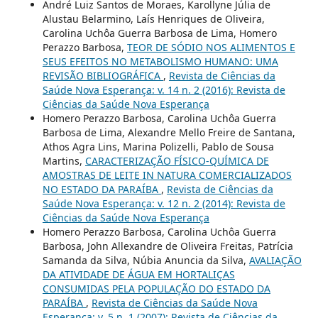
André Luiz Santos de Moraes, Karollyne Júlia de
Alustau Belarmino, Laís Henriques de Oliveira,
Carolina Uchôa Guerra Barbosa de Lima, Homero
Perazzo Barbosa,
TEOR DE SÓDIO NOS ALIMENTOS E
SEUS EFEITOS NO METABOLISMO HUMANO: UMA
REVISÃO BIBLIOGRÁFICA
,
Revista de Ciências da
Saúde Nova Esperança: v. 14 n. 2 (2016): Revista de
Ciências da Saúde Nova Esperança
Homero Perazzo Barbosa, Carolina Uchôa Guerra
Barbosa de Lima, Alexandre Mello Freire de Santana,
Athos Agra Lins, Marina Polizelli, Pablo de Sousa
Martins,
CARACTERIZAÇÃO FÍSICO-QUÍMICA DE
AMOSTRAS DE LEITE IN NATURA COMERCIALIZADOS
NO ESTADO DA PARAÍBA
,
Revista de Ciências da
Saúde Nova Esperança: v. 12 n. 2 (2014): Revista de
Ciências da Saúde Nova Esperança
Homero Perazzo Barbosa, Carolina Uchôa Guerra
Barbosa, John Allexandre de Oliveira Freitas, Patrícia
Samanda da Silva, Núbia Anuncia da Silva,
AVALIAÇÃO
DA ATIVIDADE DE ÁGUA EM HORTALIÇAS
CONSUMIDAS PELA POPULAÇÃO DO ESTADO DA
PARAÍBA
,
Revista de Ciências da Saúde Nova
Esperança: v. 5 n. 1 (2007): Revista de Ciências da