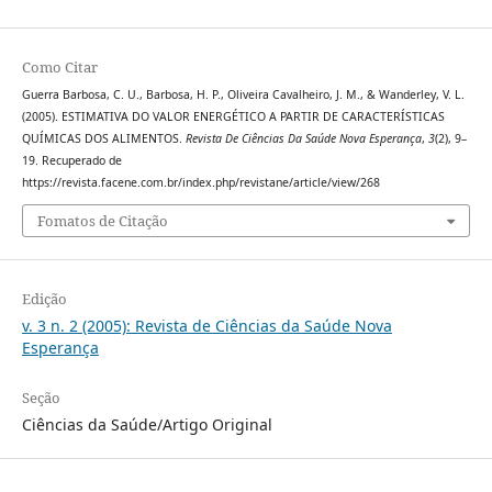
Como Citar
Guerra Barbosa, C. U., Barbosa, H. P., Oliveira Cavalheiro, J. M., & Wanderley, V. L.
(2005). ESTIMATIVA DO VALOR ENERGÉTICO A PARTIR DE CARACTERÍSTICAS
QUÍMICAS DOS ALIMENTOS.
Revista De Ciências Da Saúde Nova Esperança
,
3
(2), 9–
19. Recuperado de
https://revista.facene.com.br/index.php/revistane/article/view/268
Fomatos de Citação
Edição
v. 3 n. 2 (2005): Revista de Ciências da Saúde Nova
Esperança
Seção
Ciências da Saúde/Artigo Original