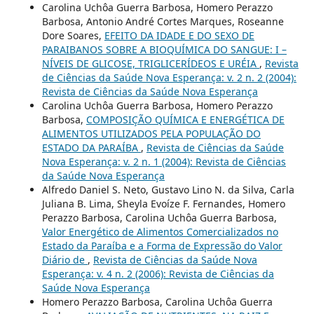
Carolina Uchôa Guerra Barbosa, Homero Perazzo
Barbosa, Antonio André Cortes Marques, Roseanne
Dore Soares,
EFEITO DA IDADE E DO SEXO DE
PARAIBANOS SOBRE A BIOQUÍMICA DO SANGUE: I –
NÍVEIS DE GLICOSE, TRIGLICERÍDEOS E URÉIA
,
Revista
de Ciências da Saúde Nova Esperança: v. 2 n. 2 (2004):
Revista de Ciências da Saúde Nova Esperança
Carolina Uchôa Guerra Barbosa, Homero Perazzo
Barbosa,
COMPOSIÇÃO QUÍMICA E ENERGÉTICA DE
ALIMENTOS UTILIZADOS PELA POPULAÇÃO DO
ESTADO DA PARAÍBA
,
Revista de Ciências da Saúde
Nova Esperança: v. 2 n. 1 (2004): Revista de Ciências
da Saúde Nova Esperança
Alfredo Daniel S. Neto, Gustavo Lino N. da Silva, Carla
Juliana B. Lima, Sheyla Evoíze F. Fernandes, Homero
Perazzo Barbosa, Carolina Uchôa Guerra Barbosa,
Valor Energético de Alimentos Comercializados no
Estado da Paraíba e a Forma de Expressão do Valor
Diário de
,
Revista de Ciências da Saúde Nova
Esperança: v. 4 n. 2 (2006): Revista de Ciências da
Saúde Nova Esperança
Homero Perazzo Barbosa, Carolina Uchôa Guerra