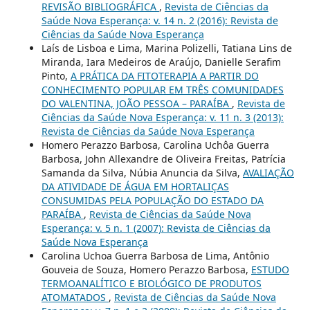
REVISÃO BIBLIOGRÁFICA
,
Revista de Ciências da
Saúde Nova Esperança: v. 14 n. 2 (2016): Revista de
Ciências da Saúde Nova Esperança
Laís de Lisboa e Lima, Marina Polizelli, Tatiana Lins de
Miranda, Iara Medeiros de Araújo, Danielle Serafim
Pinto,
A PRÁTICA DA FITOTERAPIA A PARTIR DO
CONHECIMENTO POPULAR EM TRÊS COMUNIDADES
DO VALENTINA, JOÃO PESSOA – PARAÍBA
,
Revista de
Ciências da Saúde Nova Esperança: v. 11 n. 3 (2013):
Revista de Ciências da Saúde Nova Esperança
Homero Perazzo Barbosa, Carolina Uchôa Guerra
Barbosa, John Allexandre de Oliveira Freitas, Patrícia
Samanda da Silva, Núbia Anuncia da Silva,
AVALIAÇÃO
DA ATIVIDADE DE ÁGUA EM HORTALIÇAS
CONSUMIDAS PELA POPULAÇÃO DO ESTADO DA
PARAÍBA
,
Revista de Ciências da Saúde Nova
Esperança: v. 5 n. 1 (2007): Revista de Ciências da
Saúde Nova Esperança
Carolina Uchoa Guerra Barbosa de Lima, Antônio
Gouveia de Souza, Homero Perazzo Barbosa,
ESTUDO
TERMOANALÍTICO E BIOLÓGICO DE PRODUTOS
ATOMATADOS
,
Revista de Ciências da Saúde Nova