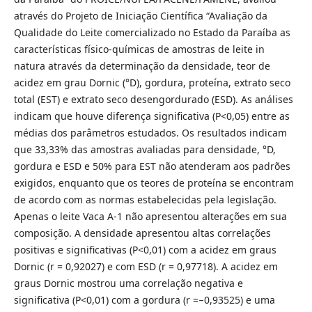
através do Projeto de Iniciação Científica “Avaliação da
Qualidade do Leite comercializado no Estado da Paraíba as
características físico-químicas de amostras de leite in
natura através da determinação da densidade, teor de
acidez em grau Dornic (°D), gordura, proteína, extrato seco
total (EST) e extrato seco desengordurado (ESD). As análises
indicam que houve diferença significativa (P<0,05) entre as
médias dos parâmetros estudados. Os resultados indicam
que 33,33% das amostras avaliadas para densidade, °D,
gordura e ESD e 50% para EST não atenderam aos padrões
exigidos, enquanto que os teores de proteína se encontram
de acordo com as normas estabelecidas pela legislação.
Apenas o leite Vaca A-1 não apresentou alterações em sua
composição. A densidade apresentou altas correlações
positivas e significativas (P<0,01) com a acidez em graus
Dornic (r = 0,92027) e com ESD (r = 0,97718). A acidez em
graus Dornic mostrou uma correlação negativa e
significativa (P<0,01) com a gordura (r = ̵ 0,93525) e uma