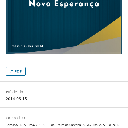
PDF
Publicado
2014-06-15
Como Citar
Barbosa, H. P., Lima, C. U. G. B. de, Freire de Santana, A. M., Lins, A. A., Polizelli,