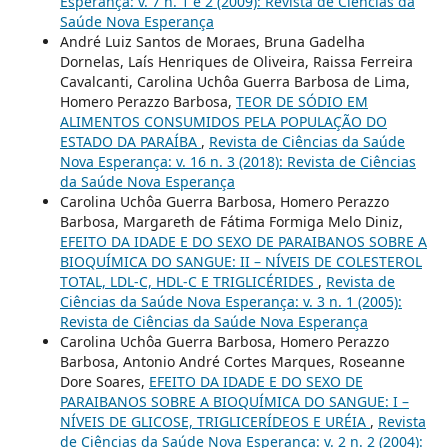
Esperança: v. 7 n. 1 e 2 (2009): Revista de Ciências da
Saúde Nova Esperança
André Luiz Santos de Moraes, Bruna Gadelha
Dornelas, Laís Henriques de Oliveira, Raissa Ferreira
Cavalcanti, Carolina Uchôa Guerra Barbosa de Lima,
Homero Perazzo Barbosa,
TEOR DE SÓDIO EM
ALIMENTOS CONSUMIDOS PELA POPULAÇÃO DO
ESTADO DA PARAÍBA
,
Revista de Ciências da Saúde
Nova Esperança: v. 16 n. 3 (2018): Revista de Ciências
da Saúde Nova Esperança
Carolina Uchôa Guerra Barbosa, Homero Perazzo
Barbosa, Margareth de Fátima Formiga Melo Diniz,
EFEITO DA IDADE E DO SEXO DE PARAIBANOS SOBRE A
BIOQUÍMICA DO SANGUE: II – NÍVEIS DE COLESTEROL
TOTAL, LDL-C, HDL-C E TRIGLICÉRIDES
,
Revista de
Ciências da Saúde Nova Esperança: v. 3 n. 1 (2005):
Revista de Ciências da Saúde Nova Esperança
Carolina Uchôa Guerra Barbosa, Homero Perazzo
Barbosa, Antonio André Cortes Marques, Roseanne
Dore Soares,
EFEITO DA IDADE E DO SEXO DE
PARAIBANOS SOBRE A BIOQUÍMICA DO SANGUE: I –
NÍVEIS DE GLICOSE, TRIGLICERÍDEOS E URÉIA
,
Revista
de Ciências da Saúde Nova Esperança: v. 2 n. 2 (2004):