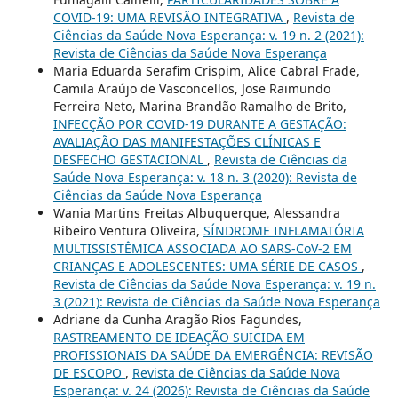
COVID-19: UMA REVISÃO INTEGRATIVA
,
Revista de
Ciências da Saúde Nova Esperança: v. 19 n. 2 (2021):
Revista de Ciências da Saúde Nova Esperança
Maria Eduarda Serafim Crispim, Alice Cabral Frade,
Camila Araújo de Vasconcellos, Jose Raimundo
Ferreira Neto, Marina Brandão Ramalho de Brito,
INFECÇÃO POR COVID-19 DURANTE A GESTAÇÃO:
AVALIAÇÃO DAS MANIFESTAÇÕES CLÍNICAS E
DESFECHO GESTACIONAL
,
Revista de Ciências da
Saúde Nova Esperança: v. 18 n. 3 (2020): Revista de
Ciências da Saúde Nova Esperança
Wania Martins Freitas Albuquerque, Alessandra
Ribeiro Ventura Oliveira,
SÍNDROME INFLAMATÓRIA
MULTISSISTÊMICA ASSOCIADA AO SARS-CoV-2 EM
CRIANÇAS E ADOLESCENTES: UMA SÉRIE DE CASOS
,
Revista de Ciências da Saúde Nova Esperança: v. 19 n.
3 (2021): Revista de Ciências da Saúde Nova Esperança
Adriane da Cunha Aragão Rios Fagundes,
RASTREAMENTO DE IDEAÇÃO SUICIDA EM
PROFISSIONAIS DA SAÚDE DA EMERGÊNCIA: REVISÃO
DE ESCOPO
,
Revista de Ciências da Saúde Nova
Esperança: v. 24 (2026): Revista de Ciências da Saúde