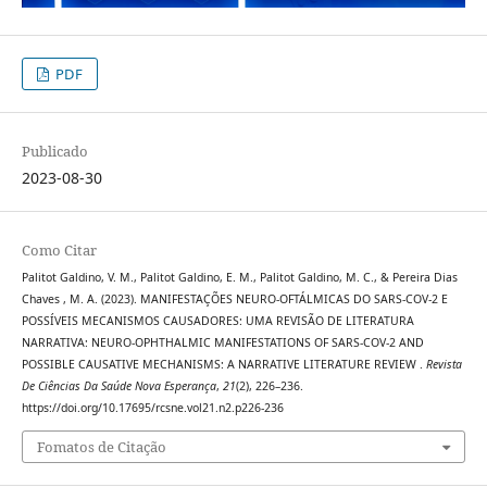
PDF
Publicado
2023-08-30
Como Citar
Palitot Galdino, V. M., Palitot Galdino, E. M., Palitot Galdino, M. C., & Pereira Dias
Chaves , M. A. (2023). MANIFESTAÇÕES NEURO-OFTÁLMICAS DO SARS-COV-2 E
POSSÍVEIS MECANISMOS CAUSADORES: UMA REVISÃO DE LITERATURA
NARRATIVA: NEURO-OPHTHALMIC MANIFESTATIONS OF SARS-COV-2 AND
POSSIBLE CAUSATIVE MECHANISMS: A NARRATIVE LITERATURE REVIEW .
Revista
De Ciências Da Saúde Nova Esperança
,
21
(2), 226–236.
https://doi.org/10.17695/rcsne.vol21.n2.p226-236
Fomatos de Citação