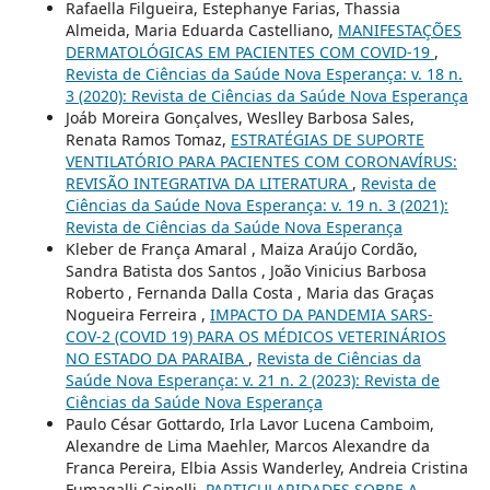
Rafaella Filgueira, Estephanye Farias, Thassia
Almeida, Maria Eduarda Castelliano,
MANIFESTAÇÕES
DERMATOLÓGICAS EM PACIENTES COM COVID-19
,
Revista de Ciências da Saúde Nova Esperança: v. 18 n.
3 (2020): Revista de Ciências da Saúde Nova Esperança
Joáb Moreira Gonçalves, Weslley Barbosa Sales,
Renata Ramos Tomaz,
ESTRATÉGIAS DE SUPORTE
VENTILATÓRIO PARA PACIENTES COM CORONAVÍRUS:
REVISÃO INTEGRATIVA DA LITERATURA
,
Revista de
Ciências da Saúde Nova Esperança: v. 19 n. 3 (2021):
Revista de Ciências da Saúde Nova Esperança
Kleber de França Amaral , Maiza Araújo Cordão,
Sandra Batista dos Santos , João Vinicius Barbosa
Roberto , Fernanda Dalla Costa , Maria das Graças
Nogueira Ferreira ,
IMPACTO DA PANDEMIA SARS-
COV-2 (COVID 19) PARA OS MÉDICOS VETERINÁRIOS
NO ESTADO DA PARAIBA
,
Revista de Ciências da
Saúde Nova Esperança: v. 21 n. 2 (2023): Revista de
Ciências da Saúde Nova Esperança
Paulo César Gottardo, Irla Lavor Lucena Camboim,
Alexandre de Lima Maehler, Marcos Alexandre da
Franca Pereira, Elbia Assis Wanderley, Andreia Cristina
Fumagalli Cainelli,
PARTICULARIDADES SOBRE A