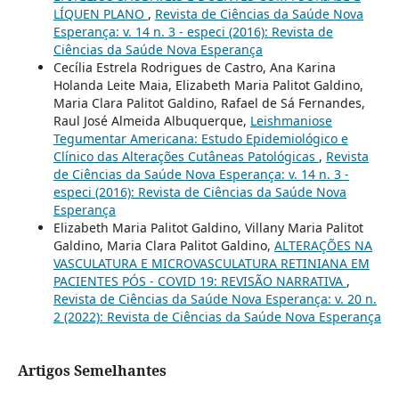
LÍQUEN PLANO
,
Revista de Ciências da Saúde Nova
Esperança: v. 14 n. 3 - especi (2016): Revista de
Ciências da Saúde Nova Esperança
Cecília Estrela Rodrigues de Castro, Ana Karina
Holanda Leite Maia, Elizabeth Maria Palitot Galdino,
Maria Clara Palitot Galdino, Rafael de Sá Fernandes,
Raul José Almeida Albuquerque,
Leishmaniose
Tegumentar Americana: Estudo Epidemiológico e
Clínico das Alterações Cutâneas Patológicas
,
Revista
de Ciências da Saúde Nova Esperança: v. 14 n. 3 -
especi (2016): Revista de Ciências da Saúde Nova
Esperança
Elizabeth Maria Palitot Galdino, Villany Maria Palitot
Galdino, Maria Clara Palitot Galdino,
ALTERAÇÕES NA
VASCULATURA E MICROVASCULATURA RETINIANA EM
PACIENTES PÓS - COVID 19: REVISÃO NARRATIVA
,
Revista de Ciências da Saúde Nova Esperança: v. 20 n.
2 (2022): Revista de Ciências da Saúde Nova Esperança
Artigos Semelhantes