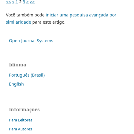
<<
<
1
2
3
>
>>
Você também pode
iniciar uma pesquisa avançada por
similaridade
para este artigo.
Open Journal Systems
Idioma
Português (Brasil)
English
Informações
Para Leitores
Para Autores