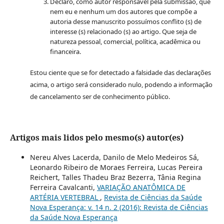
Declaro, como autor responsável pela submissão, que
nem eu e nenhum um dos autores que compõe a
autoria desse manuscrito possuímos conflito (s) de
interesse (s) relacionado (s) ao artigo. Que seja de
natureza pessoal, comercial, política, acadêmica ou
financeira.
Estou ciente que se for detectado a falsidade das declarações
acima, o artigo será considerado nulo, podendo a informação
de cancelamento ser de conhecimento público.
Artigos mais lidos pelo mesmo(s) autor(es)
Nereu Alves Lacerda, Danilo de Melo Medeiros Sá,
Leonardo Ribeiro de Moraes Ferreira, Lucas Pereira
Reichert, Talles Thadeu Braz Bezerra, Tânia Regina
Ferreira Cavalcanti,
VARIAÇÃO ANATÔMICA DE
ARTÉRIA VERTEBRAL
,
Revista de Ciências da Saúde
Nova Esperança: v. 14 n. 2 (2016): Revista de Ciências
da Saúde Nova Esperança