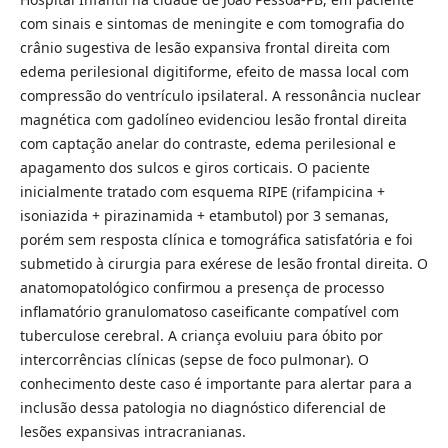
com sinais e sintomas de meningite e com tomografia do
crânio sugestiva de lesão expansiva frontal direita com
edema perilesional digitiforme, efeito de massa local com
compressão do ventrículo ipsilateral. A ressonância nuclear
magnética com gadolíneo evidenciou lesão frontal direita
com captação anelar do contraste, edema perilesional e
apagamento dos sulcos e giros corticais. O paciente
inicialmente tratado com esquema RIPE (rifampicina +
isoniazida + pirazinamida + etambutol) por 3 semanas,
porém sem resposta clínica e tomográfica satisfatória e foi
submetido à cirurgia para exérese de lesão frontal direita. O
anatomopatológico confirmou a presença de processo
inflamatório granulomatoso caseificante compatível com
tuberculose cerebral. A criança evoluiu para óbito por
intercorrências clínicas (sepse de foco pulmonar). O
conhecimento deste caso é importante para alertar para a
inclusão dessa patologia no diagnóstico diferencial de
lesões expansivas intracranianas.