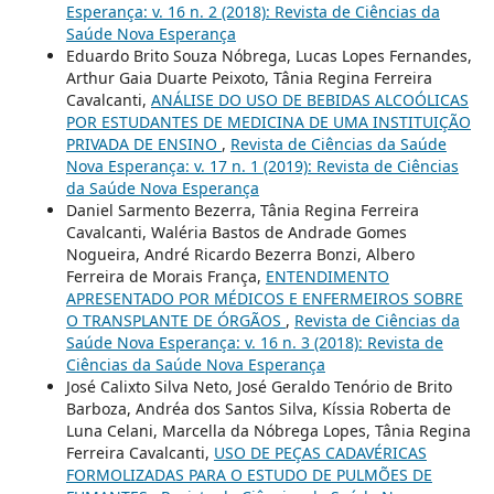
Esperança: v. 16 n. 2 (2018): Revista de Ciências da
Saúde Nova Esperança
Eduardo Brito Souza Nóbrega, Lucas Lopes Fernandes,
Arthur Gaia Duarte Peixoto, Tânia Regina Ferreira
Cavalcanti,
ANÁLISE DO USO DE BEBIDAS ALCOÓLICAS
POR ESTUDANTES DE MEDICINA DE UMA INSTITUIÇÃO
PRIVADA DE ENSINO
,
Revista de Ciências da Saúde
Nova Esperança: v. 17 n. 1 (2019): Revista de Ciências
da Saúde Nova Esperança
Daniel Sarmento Bezerra, Tânia Regina Ferreira
Cavalcanti, Waléria Bastos de Andrade Gomes
Nogueira, André Ricardo Bezerra Bonzi, Albero
Ferreira de Morais França,
ENTENDIMENTO
APRESENTADO POR MÉDICOS E ENFERMEIROS SOBRE
O TRANSPLANTE DE ÓRGÃOS
,
Revista de Ciências da
Saúde Nova Esperança: v. 16 n. 3 (2018): Revista de
Ciências da Saúde Nova Esperança
José Calixto Silva Neto, José Geraldo Tenório de Brito
Barboza, Andréa dos Santos Silva, Kíssia Roberta de
Luna Celani, Marcella da Nóbrega Lopes, Tânia Regina
Ferreira Cavalcanti,
USO DE PEÇAS CADAVÉRICAS
FORMOLIZADAS PARA O ESTUDO DE PULMÕES DE