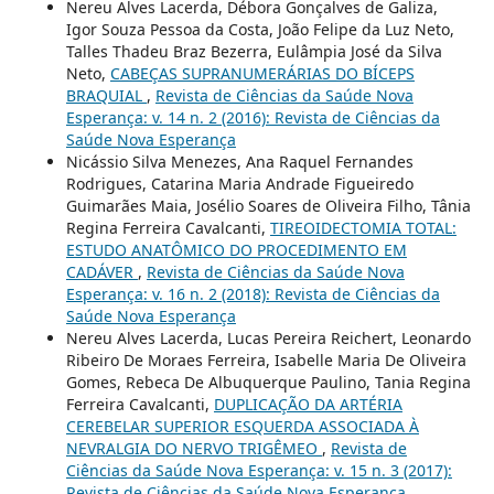
Nereu Alves Lacerda, Débora Gonçalves de Galiza,
Igor Souza Pessoa da Costa, João Felipe da Luz Neto,
Talles Thadeu Braz Bezerra, Eulâmpia José da Silva
Neto,
CABEÇAS SUPRANUMERÁRIAS DO BÍCEPS
BRAQUIAL
,
Revista de Ciências da Saúde Nova
Esperança: v. 14 n. 2 (2016): Revista de Ciências da
Saúde Nova Esperança
Nicássio Silva Menezes, Ana Raquel Fernandes
Rodrigues, Catarina Maria Andrade Figueiredo
Guimarães Maia, Josélio Soares de Oliveira Filho, Tânia
Regina Ferreira Cavalcanti,
TIREOIDECTOMIA TOTAL:
ESTUDO ANATÔMICO DO PROCEDIMENTO EM
CADÁVER
,
Revista de Ciências da Saúde Nova
Esperança: v. 16 n. 2 (2018): Revista de Ciências da
Saúde Nova Esperança
Nereu Alves Lacerda, Lucas Pereira Reichert, Leonardo
Ribeiro De Moraes Ferreira, Isabelle Maria De Oliveira
Gomes, Rebeca De Albuquerque Paulino, Tania Regina
Ferreira Cavalcanti,
DUPLICAÇÃO DA ARTÉRIA
CEREBELAR SUPERIOR ESQUERDA ASSOCIADA À
NEVRALGIA DO NERVO TRIGÊMEO
,
Revista de
Ciências da Saúde Nova Esperança: v. 15 n. 3 (2017):
Revista de Ciências da Saúde Nova Esperança